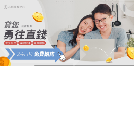
首
頁
最
新
消
息
服
務
項
目
關