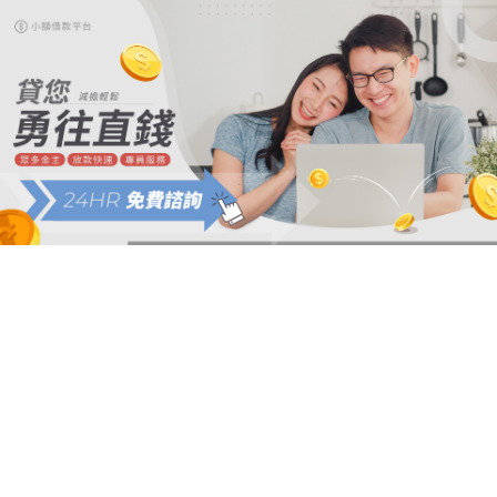
首
頁
最
新
消
息
服
務
項
目
關