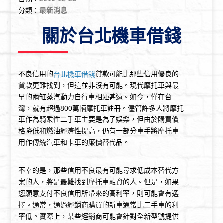
分類：
最新消息
關於台北機車借錢
不良信用的
貸款可能比那些信用優良的
台北機車借錢
貸款更難找到，但這並非沒有可能。現代摩托車與最
早的兩缸蒸汽動力自行車相距甚遠。如今，僅在台
灣，就有超過800萬輛摩托車註冊。儘管許多人將摩托
車作為騎乘性二手車主要是為了娛樂，但由於購買價
格降低和燃油經濟性提高，仍有一部分車手將摩托車
用作傳統汽車和卡車的廉價替代品。
不幸的是，那些信用不良最有可能尋求低成本替代方
案的人，將是最難找到摩托車融資的人。但是，如果
您願意支付不良信用所帶來的高利率，則可能會有選
擇。通常，通過經銷商購買的新車通常比二手車的利
率低。實際上，某些經銷商可能會針對全新型號提供