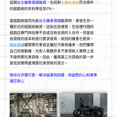
促銷
台北機車借錢融資
，包括對
符合條件
名牌包借款
的經銷商的年利率低至0％。
當經銷商提供內部
台北機車借錢
融資時，會發生另一
種形式的經銷商融資。這些在這裡買，在這裡付錢的
經銷店專門與信譽不良或沒有信用的人合作。但是這
些貸款的成本和首付要求很高，收回的機會也更高。
儘管摩托車肯定屬於汽車保護傘，他們攜帶
精品當舖
自己的發動機，也有人駕駛許多汽車貸款人實際上並
不提供摩托車貸款。因此，獲得第三方貸款的第一步
是找到實際處理摩托車貸款的貸方。
徵信社評價可靠－解決疑慮與困擾 - 用誠懇的心和專業
讓您安心